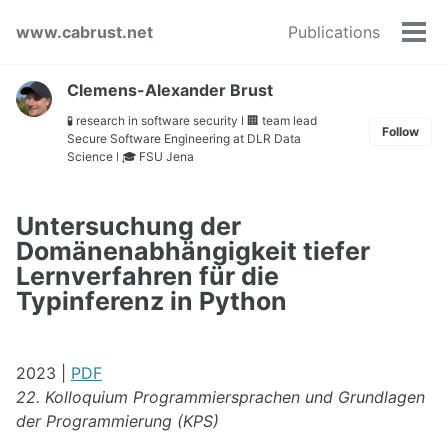
Skip
Skip
Skip
www.cabrust.net
Publications
to
to
to
Tog
primary
content
footer
men
navigation
Clemens-Alexander Brust
🧪 research in software security ǀ 🏢 team lead
Follow
Secure Software Engineering at DLR Data
Science ǀ 🎓 FSU Jena
Untersuchung der
Domänenabhängigkeit tiefer
Lernverfahren für die
Typinferenz in Python
2023 |
PDF
22. Kolloquium Programmiersprachen und Grundlagen
der Programmierung (KPS)